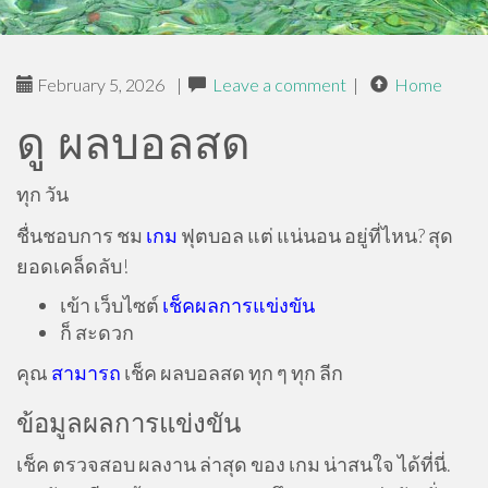
February 5, 2026
|
Leave a comment
|
Home
ดู ผลบอลสด
ทุก วัน
ชื่นชอบการ ชม
เกม
ฟุตบอล แต่ แน่นอน อยู่ที่ไหน? สุด
ยอดเคล็ดลับ!
เข้า เว็บไซต์
เช็คผลการแข่งขัน
ก็ สะดวก
คุณ
สามารถ
เช็ค ผลบอลสด ทุก ๆ ทุก ลีก
ข้อมูลผลการแข่งขัน
เช็ค ตรวจสอบ ผลงาน ล่าสุด ของ เกม น่าสนใจ ได้ที่นี่.