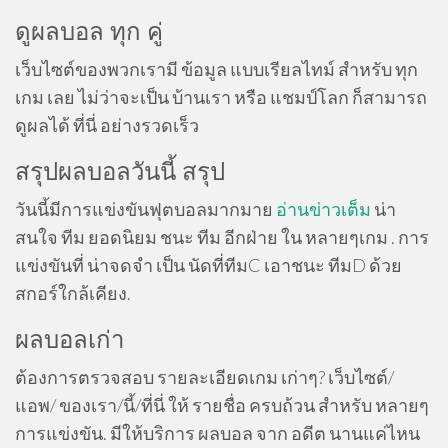
ดูผลบอล ทุก คู่
เว็บไซต์ของพวกเรามี ข้อมูล แบบเรียลไทม์ สำหรับ ทุก
เกม เลย ไม่ว่าจะเป็น บ้านเรา หรือ แชมป์โลก ก็สามารถ
ดูผลได้ ที่นี่ อย่างรวดเร็ว
สรุปผลบอลวันนี้ สรุป
วันนี้มีการแข่งขันฟุตบอลมากมาย
อ่านข่าวเต็ม
น่า
สนใจ ทีม ยอดนิยม ชนะ ทีม อีกฝ่าย ใน หลายๆเกม . การ
แข่งขันที่ น่าจดจำ เป็น นัดที่ทีมC เอาชนะ ทีมD ด้วย
สกอร์ใกล้เคียง.
ผลบอลเก่า
ต้องการตรวจสอบ รายละเอียดเกม เก่าๆ? เว็บไซต์/
แอพ/ ของเรา/นี้/ที่นี่ ให้ รายชื่อ ครบถ้วน สำหรับ หลายๆ
การแข่งขัน. มีให้บริการ ผลบอล จาก อดีต นานแค่ไหน