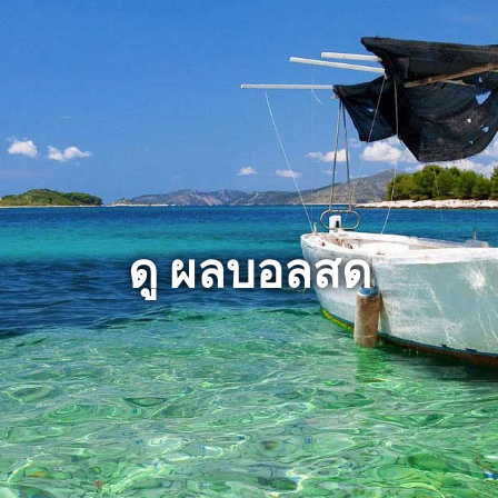
ดู ผลบอลสด